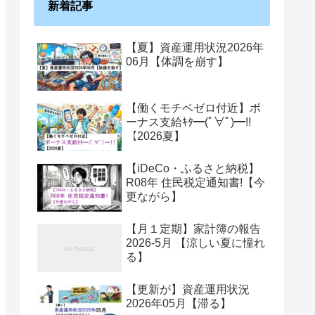
新着記事
【夏】資産運用状況2026年
06月【体調を崩す】
【働くモチベゼロ付近】ボ
ーナス支給ｷﾀ━(ﾟ∀ﾟ)━!!
【2026夏】
【iDeCo・ふるさと納税】
R08年 住民税定通知書!【今
更ながら】
【月１定期】家計簿の報告
2026-5月 【涼しい夏に憧れ
る】
【更新が】資産運用状況
2026年05月【滞る】