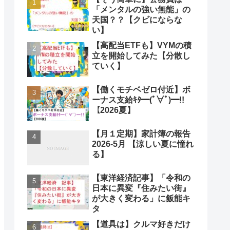
「メンタルの強い無能」の
天国？？【クビにならな
い】
【高配当ETFも】VYMの積
立を開始してみた【分散し
ていく】
【働くモチベゼロ付近】ボ
ーナス支給ｷﾀ━(ﾟ∀ﾟ)━!!
【2026夏】
【月１定期】家計簿の報告
2026-5月 【涼しい夏に憧れ
る】
【東洋経済記事】「令和の
日本に異変『住みたい街』
が大きく変わる」に飯能キ
タ
【道具は】クルマ好きだけ