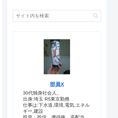
部員X
30代独身社会人。
出身:埼玉 R5東京勤務
仕事は:下水道,環境,電気,エネル
ギー,建設
投資：投信、優待株、高配当