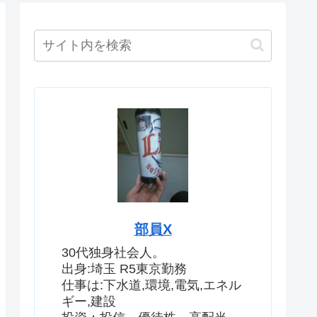
部員X
30代独身社会人。
出身:埼玉 R5東京勤務
仕事は:下水道,環境,電気,エネル
ギー,建設