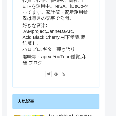
投資：投信、優待株、高配当
ETFを運用中。NISA、iDeCoや
ってます。家計簿・資産運用状
況は毎月の記事で公開。
好きな音楽:
JAMproject,JanneDaArc,
Acid Black Cherry,村下孝蔵,聖
飢魔Ⅱ,
ハロプロ,ギター弾き語り
趣味等：apex,YouTube鑑賞,麻
雀,ブログ
人気記事