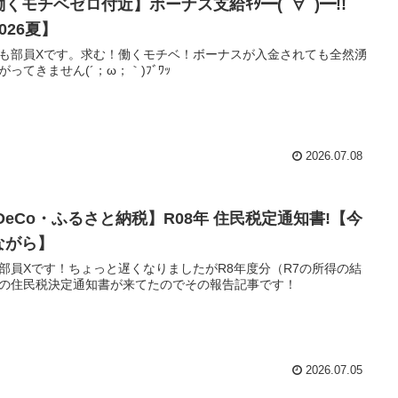
働くモチベゼロ付近】ボーナス支給ｷﾀ━(ﾟ∀ﾟ)━!!
026夏】
も部員Xです。求む！働くモチベ！ボーナスが入金されても全然湧
がってきません(´；ω；｀)ﾌﾞﾜｯ
2026.07.08
iDeCo・ふるさと納税】R08年 住民税定通知書!【今
ながら】
部員Xです！ちょっと遅くなりましたがR8年度分（R7の所得の結
の住民税決定通知書が来てたのでその報告記事です！
2026.07.05