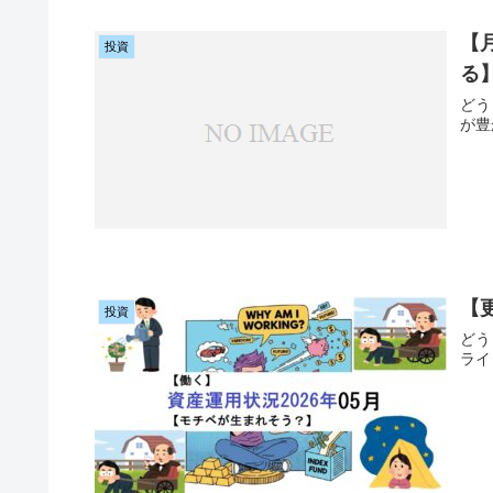
【
投資
る
どう
が豊
【
投資
どう
ライ