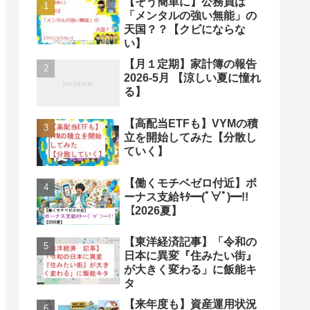
【そう簡単に】公務員は
「メンタルの強い無能」の
天国？？【クビにならな
い】
【月１定期】家計簿の報告
2026-5月 【涼しい夏に憧れ
る】
【高配当ETFも】VYMの積
立を開始してみた【分散し
ていく】
【働くモチベゼロ付近】ボ
ーナス支給ｷﾀ━(ﾟ∀ﾟ)━!!
【2026夏】
【東洋経済記事】「令和の
日本に異変『住みたい街』
が大きく変わる」に飯能キ
タ
【来年度も】資産運用状況