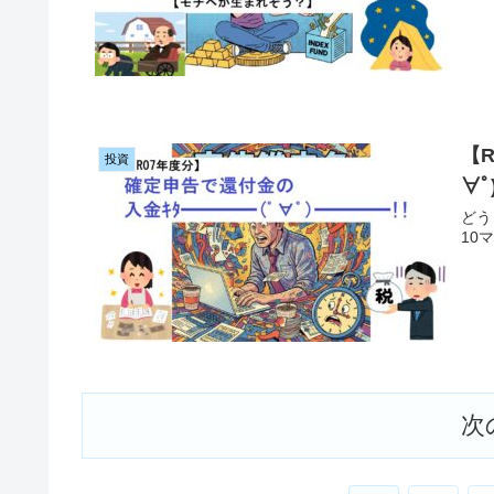
【
投資
∀ﾟ
どう
10
次