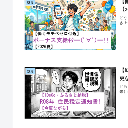
【
投資
【2
どう
き上
【
投資
更
ども
果）