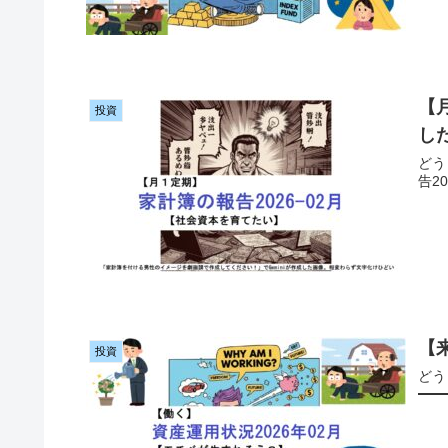
【
投資
し
どう
告2
【
投資
どう
━━