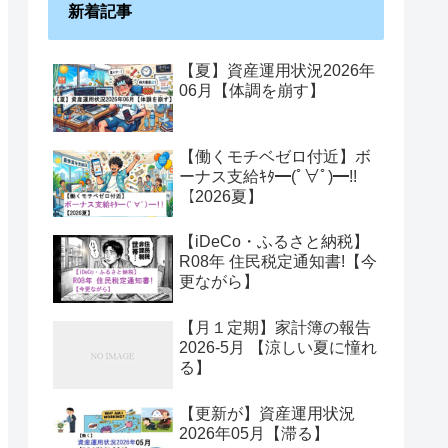
新着記事
【夏】資産運用状況2026年
06月【体調を崩す】
【働くモチベゼロ付近】ボ
ーナス支給ｷﾀ━(ﾟ∀ﾟ)━!!
【2026夏】
【iDeCo・ふるさと納税】
R08年 住民税定通知書!【今
更ながら】
【月１定期】家計簿の報告
2026-5月 【涼しい夏に憧れ
る】
【更新が】資産運用状況
2026年05月【滞る】