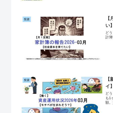
【
投資
い
どう
計簿
【
投資
イ
どう
も1
額。