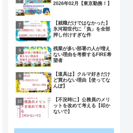
2026年02月【東京勤務！】
【就職だけではなかった】
氷河期世代に「負」を全部
押し付けすぎな件
残業が多い部署の人が増え
ない理由を考察するFIRE希
望者
【道具は】クルマ好きだけ
ど買わない理由【使ってな
んぼ】
【不況時に】公務員のメリ
ットを改めて考える【叩か
ないで】