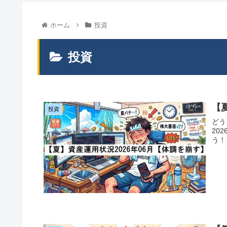
ホーム
投資
投資
【
投資
どう
20
う！