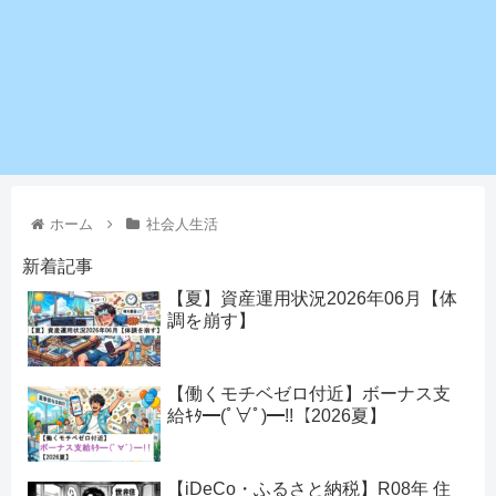
ホーム
社会人生活
新着記事
【夏】資産運用状況2026年06月【体
調を崩す】
【働くモチベゼロ付近】ボーナス支
給ｷﾀ━(ﾟ∀ﾟ)━!!【2026夏】
【iDeCo・ふるさと納税】R08年 住