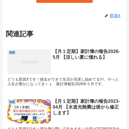
部員X
関連記事
【月１定期】家計簿の報告2026-
投資
5月 【涼しい夏に憧れる】
どうも部員Xです！彼女ができて生活が充実し始めてるﾜｲ、やっと
人生が豊かになってきｒｙ 家計簿報告2026年５月です。
【月１定期】家計簿の報告2023-
投資
04月 【水道光熱費は後から修正
します】
どうも部員Xです！家計簿公開して行きます！今回は2023年04月分