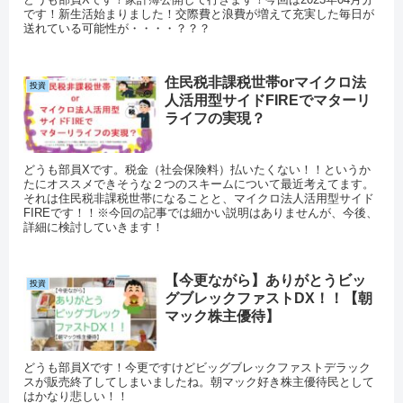
です！新生活始まりました！交際費と浪費が増えて充実した毎日が
送れている可能性が・・・・？？？
住民税非課税世帯orマイクロ法
投資
人活用型サイドFIREでマターリ
ライフの実現？
どうも部員Xです。税金（社会保険料）払いたくない！！というか
たにオススメできそうな２つのスキームについて最近考えてます。
それは住民税非課税世帯になることと、マイクロ法人活用型サイド
FIREです！！※今回の記事では細かい説明はありませんが、今後、
詳細に検討していきます！
【今更ながら】ありがとうビッ
投資
グブレックファストDX！！【朝
マック株主優待】
どうも部員Xです！今更ですけどビッグブレックファストデラック
スが販売終了してしまいましたね。朝マック好き株主優待民として
はかなり悲しい！！