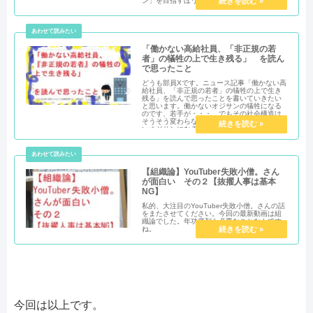
ン」を目指すほうが合理的だな、と。
「働かない高給社員、「非正規の若
者」の犠牲の上で生き残る」 を読ん
で思ったこと
どうも部員Xです。ニュース記事「働かない高
給社員、「非正規の若者」の犠牲の上で生き
残る」を読んで思ったことを書いていきたい
と思います。働かないオジサンの犠牲になる
のです、若手が・・・。でもその社会構造は
そうそう変わらないから・・・自分が働かな
いオジサンになる！！？という案もあるかな
と。
【組織論】YouTuber失敗小僧。さん
が面白い その２【抜擢人事は基本
NG】
私的、大注目のYouTuber失敗小僧。さんの話
をまたさせてください。今回の最新動画は組
織論でした。年功序列も必要なことなんです
ね。
今回は以上です。