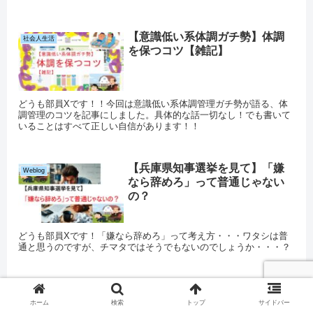
【意識低い系体調ガチ勢】体調
社会人生活
を保つコツ【雑記】
どうも部員Xです！！今回は意識低い系体調管理ガチ勢が語る、体
調管理のコツを記事にしました。具体的な話一切なし！でも書いて
いることはすべて正しい自信があります！！
【兵庫県知事選挙を見て】「嫌
Weblog
なら辞めろ」って普通じゃない
の？
どうも部員Xです！「嫌なら辞めろ」って考え方・・・ワタシは普
通と思うのですが、チマタではそうでもないのでしょうか・・・？
ホーム
検索
トップ
サイドバー