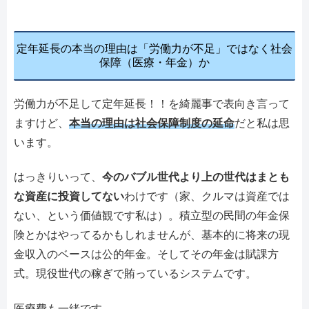
定年延長の本当の理由は「労働力が不足」ではなく社会
保障（医療・年金）か
労働力が不足して定年延長！！を綺麗事で表向き言って
ますけど、
本当の理由は社会保障制度の延命
だと私は思
います。
はっきりいって、
今のバブル世代より上の世代はまとも
な資産に投資してない
わけです（家、クルマは資産では
ない、という価値観です私は）。積立型の民間の年金保
険とかはやってるかもしれませんが、基本的に将来の現
金収入のベースは公的年金。そしてその年金は賦課方
式。現役世代の稼ぎで賄っているシステムです。
医療費も一緒です。