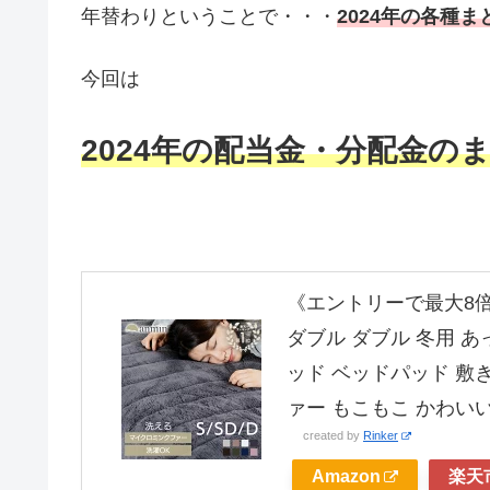
年替わりということで・・・
2024年の各種
今回は
2024年の配当金・分配金の
《エントリーで最大8倍
ダブル ダブル 冬用 あ
ッド ベッドパッド 敷
ァー もこもこ かわいい 
created by
Rinker
Amazon
楽天