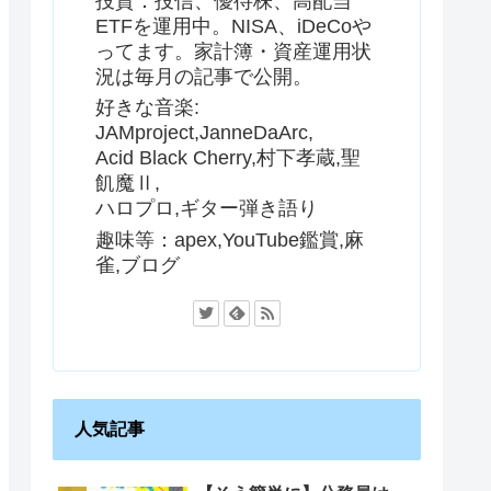
投資：投信、優待株、高配当
ETFを運用中。NISA、iDeCoや
ってます。家計簿・資産運用状
況は毎月の記事で公開。
好きな音楽:
JAMproject,JanneDaArc,
Acid Black Cherry,村下孝蔵,聖
飢魔Ⅱ,
ハロプロ,ギター弾き語り
趣味等：apex,YouTube鑑賞,麻
雀,ブログ
人気記事