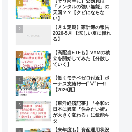
【そう簡単に】公務員は
「メンタルの強い無能」の
天国？？【クビにならな
い】
【月１定期】家計簿の報告
2026-5月 【涼しい夏に憧れ
る】
【高配当ETFも】VYMの積
立を開始してみた【分散し
ていく】
【働くモチベゼロ付近】ボ
ーナス支給ｷﾀ━(ﾟ∀ﾟ)━!!
【2026夏】
【東洋経済記事】「令和の
日本に異変『住みたい街』
が大きく変わる」に飯能キ
タ
【来年度も】資産運用状況