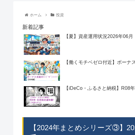
ホーム
投資
新着記事
【夏】資産運用状況2026年06
【働くモチベゼロ付近】ボーナス支給ｷ
【iDeCo・ふるさと納税】R08
【2024年まとめシリーズ③】2