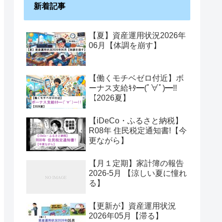
新着記事
【夏】資産運用状況2026年
06月【体調を崩す】
【働くモチベゼロ付近】ボ
ーナス支給ｷﾀ━(ﾟ∀ﾟ)━!!
【2026夏】
【iDeCo・ふるさと納税】
R08年 住民税定通知書!【今
更ながら】
【月１定期】家計簿の報告
2026-5月 【涼しい夏に憧れ
る】
【更新が】資産運用状況
2026年05月【滞る】