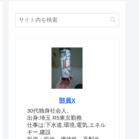
部員X
30代独身社会人。
出身:埼玉 R5東京勤務
仕事は:下水道,環境,電気,エネル
ギー,建設