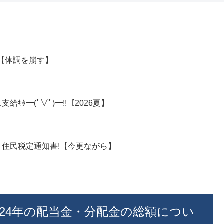
月【体調を崩す】
ﾀ━(ﾟ∀ﾟ)━!!【2026夏】
年 住民税定通知書!【今更ながら】
024年の配当金・分配金の総額につい