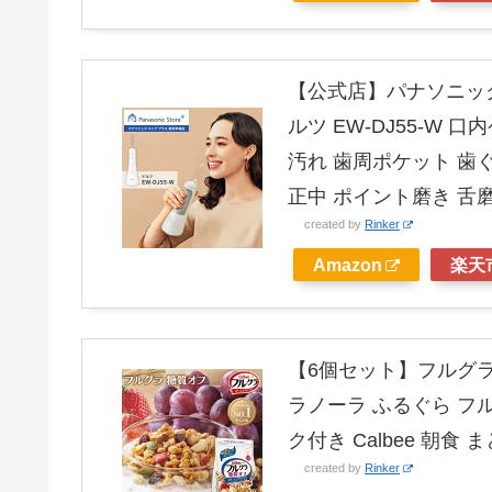
【公式店】パナソニック 
ルツ EW-DJ55-W 
汚れ 歯周ポケット 歯ぐ
正中 ポイント磨き 舌
created by
Rinker
Amazon
楽天
【6個セット】フルグラ 
ラノーラ ふるぐら フ
ク付き Calbee 朝食 
created by
Rinker