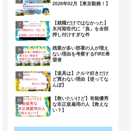
2026年02月【東京勤務！】
【就職だけではなかった】
氷河期世代に「負」を全部
押し付けすぎな件
残業が多い部署の人が増え
ない理由を考察するFIRE希
望者
【道具は】クルマ好きだけ
ど買わない理由【使ってな
んぼ】
【救いたいけど】有能優秀
な非正規雇用の人【救えな
い？】