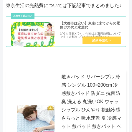
東京生活の光熱費については下記記事でまとめました↓
【大都市は安い】東京に来てからの電
気ガス代と水道代
どうも部員Xです。今回は水道光熱費について
です！大都市に住んだほうが安い！！
敷きパッド リバーシブル 冷
感 シングル 100×200cm 冷
感敷きパッド 防ダニ 抗菌防
臭 洗える 丸洗いOK ウォッ
シャブル ひんやり 接触冷感
さらっと 吸水速乾 夏 冷感マ
ット 敷パッド 敷きパット ベ