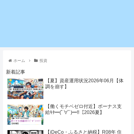
ホーム
投資
新着記事
【夏】資産運用状況2026年06月【体
調を崩す】
【働くモチベゼロ付近】ボーナス支
給ｷﾀ━(ﾟ∀ﾟ)━!!【2026夏】
【iDeCo・ふるさと納税】R08年 住