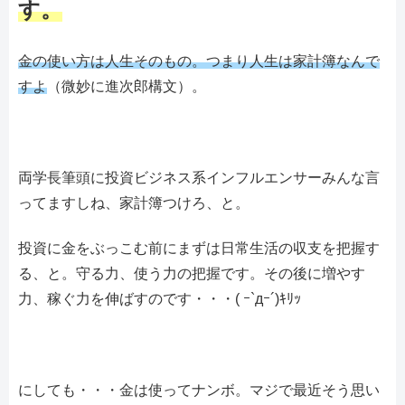
す。
金の使い方は人生そのもの。つまり人生は家計簿なんで
すよ
（微妙に進次郎構文）。
両学長筆頭に投資ビジネス系インフルエンサーみんな言
ってますしね、家計簿つけろ、と。
投資に金をぶっこむ前にまずは日常生活の収支を把握す
る、と。守る力、使う力の把握です。その後に増やす
力、稼ぐ力を伸ばすのです・・・( ｰ`дｰ´)ｷﾘｯ
にしても・・・金は使ってナンボ。マジで最近そう思い