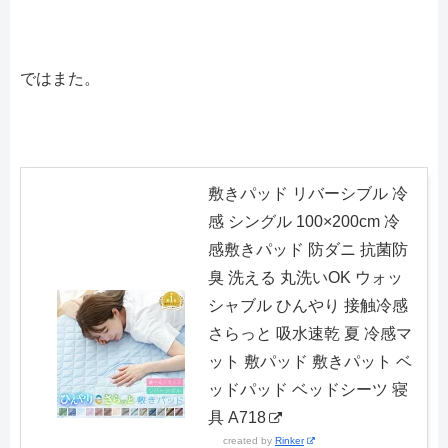
ではまた。
敷きパッド リバーシブル 冷
感 シングル 100×200cm 冷
感敷きパッド 防ダニ 抗菌防
臭 洗える 丸洗いOK ウォッ
シャブル ひんやり 接触冷感
さらっと 吸水速乾 夏 冷感マ
ット 敷パッド 敷きパット ベ
ッドパッド ベッドシーツ 寝
具 A718
created by
Rinker