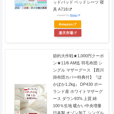
ッドパッド ベッドシーツ 寝
具 A718
created by
Rinker
Amazon
楽天市場
節約大作戦★1,000円クーポ
ン★11/6 AM迄 羽毛布団 シ
ングル マザーグース 【西川
掛布団カバー特典付】『ぽ
かぽか1.2kg』 DP430 ポー
ランド産 ホワイトマザーグ
ース ダウン93% 上質 綿
100％生地 暖かい中央増量
日本製 オゾン加工 シングル