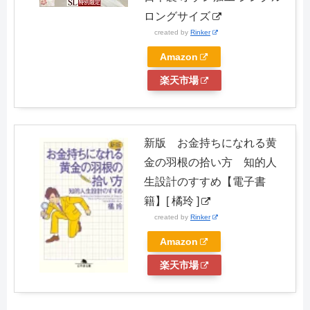
ロングサイズ
created by
Rinker
Amazon
楽天市場
新版 お金持ちになれる黄
金の羽根の拾い方 知的人
生設計のすすめ【電子書
籍】[ 橘玲 ]
created by
Rinker
Amazon
楽天市場