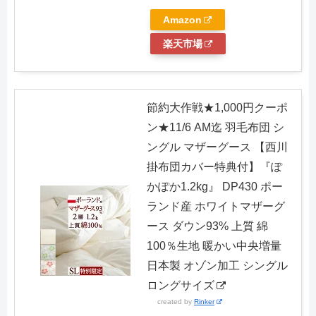
Amazon
楽天市場
節約大作戦★1,000円クーポ
ン★11/6 AM迄 羽毛布団 シ
ングル マザーグース 【西川
掛布団カバー特典付】『ぽ
かぽか1.2kg』 DP430 ポー
ランド産 ホワイトマザーグ
ース ダウン93% 上質 綿
100％生地 暖かい中央増量
日本製 オゾン加工 シングル
ロングサイズ
created by
Rinker