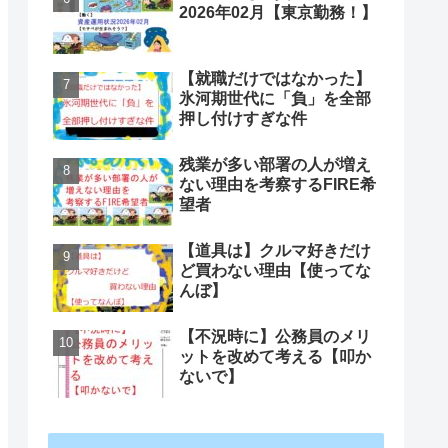
2026年02月【東京勤務！】
【就職だけではなかった】
氷河期世代に「負」を全部
押し付けすぎな件
残業が多い部署の人が増え
ない理由を考察するFIRE希
望者
【道具は】クルマ好きだけ
ど買わない理由【使ってな
んぼ】
【不況時に】公務員のメリ
ットを改めて考える【叩か
ないで】