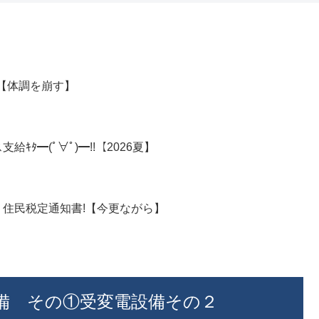
月【体調を崩す】
ﾀ━(ﾟ∀ﾟ)━!!【2026夏】
年 住民税定通知書!【今更ながら】
備 その①受変電設備その２