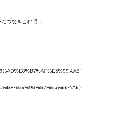
ーにつなぎこむ感じ。
%E6%96%AD%E8%B7%AF%E5%99%A8）
%E9%81%BF%E9%9B%B7%E5%99%A8）