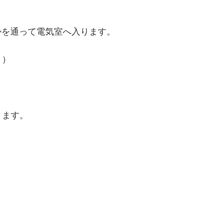
かを通って電気室へ入ります。
。）
ります。