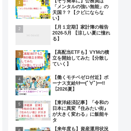
【そう簡単に】公務員は
「メンタルの強い無能」の
天国？？【クビにならな
い】
【月１定期】家計簿の報告
2026-5月 【涼しい夏に憧れ
る】
【高配当ETFも】VYMの積
立を開始してみた【分散し
ていく】
【働くモチベゼロ付近】ボ
ーナス支給ｷﾀ━(ﾟ∀ﾟ)━!!
【2026夏】
【東洋経済記事】「令和の
日本に異変『住みたい街』
が大きく変わる」に飯能キ
タ
【来年度も】資産運用状況