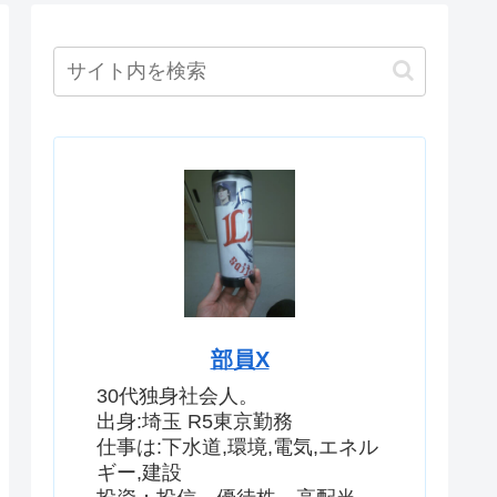
部員X
30代独身社会人。
出身:埼玉 R5東京勤務
仕事は:下水道,環境,電気,エネル
ギー,建設