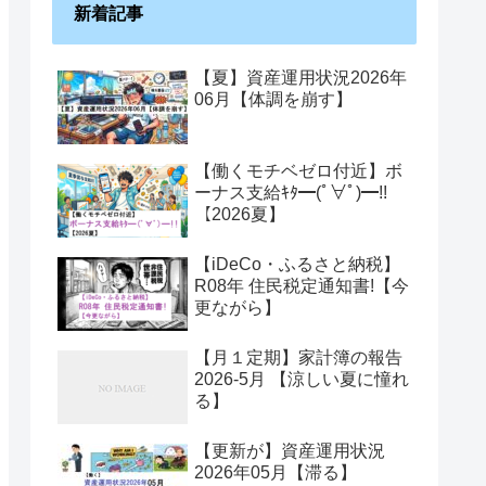
新着記事
【夏】資産運用状況2026年
06月【体調を崩す】
【働くモチベゼロ付近】ボ
ーナス支給ｷﾀ━(ﾟ∀ﾟ)━!!
【2026夏】
【iDeCo・ふるさと納税】
R08年 住民税定通知書!【今
更ながら】
【月１定期】家計簿の報告
2026-5月 【涼しい夏に憧れ
る】
【更新が】資産運用状況
2026年05月【滞る】