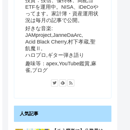
投資：投信、優待株、高配当
ETFを運用中。NISA、iDeCoや
ってます。家計簿・資産運用状
況は毎月の記事で公開。
好きな音楽:
JAMproject,JanneDaArc,
Acid Black Cherry,村下孝蔵,聖
飢魔Ⅱ,
ハロプロ,ギター弾き語り
趣味等：apex,YouTube鑑賞,麻
雀,ブログ
人気記事