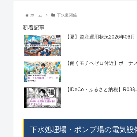
ホーム
下水道関係
新着記事
【夏】資産運用状況2026年06
【働くモチベゼロ付近】ボーナス支給ｷ
【iDeCo・ふるさと納税】R08
下水処理場・ポンプ場の電気設