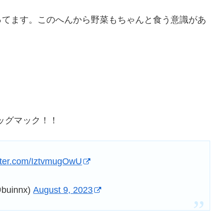
ってます。このへんから野菜もちゃんと食う意識があ
ビッグマック！！
itter.com/IztvmugOwU
uinnx)
August 9, 2023