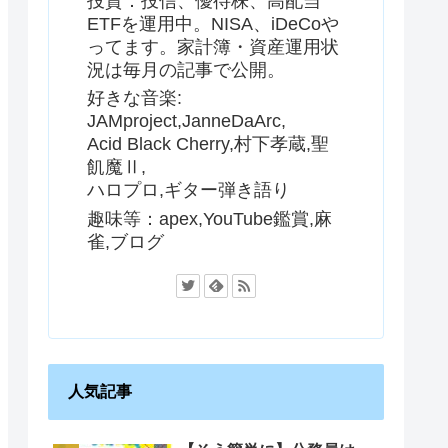
投資：投信、優待株、高配当
ETFを運用中。NISA、iDeCoや
ってます。家計簿・資産運用状
況は毎月の記事で公開。
好きな音楽:
JAMproject,JanneDaArc,
Acid Black Cherry,村下孝蔵,聖
飢魔Ⅱ,
ハロプロ,ギター弾き語り
趣味等：apex,YouTube鑑賞,麻
雀,ブログ
人気記事