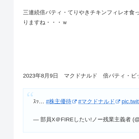
三連続倍パティ・てりやきチキンフィレオ食
りますね・・・ｗ
2023年8月9日 マクドナルド 倍パティ・
ｽｯ…
#株主優待
#マクドナルド
pic.tw
— 部員X＠FIREしたい!ノー残業主義者 (@b