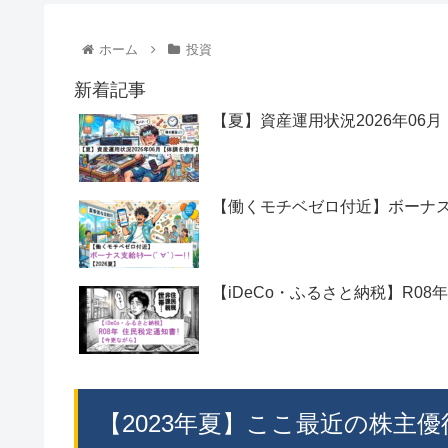
ホーム
投資
新着記事
【夏】資産運用状況2026年06
【働くモチベゼロ付近】ボーナス支給ｷ
【iDeCo・ふるさと納税】R08
【2023年夏】ここ最近の株主