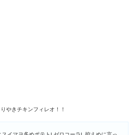
・てりやきチキンフィレオ！！
スイマヨ多めポテトLゼロコーラL 控えめに言っ