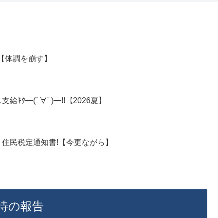
月【体調を崩す】
ﾀ━(ﾟ∀ﾟ)━!!【2026夏】
年 住民税定通知書!【今更ながら】
優待の報告