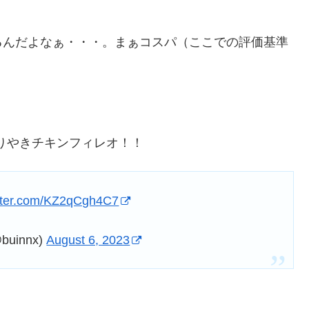
るんだよなぁ・・・。まぁコスパ（ここでの評価基準
てりやきチキンフィレオ！！
itter.com/KZ2qCgh4C7
uinnx)
August 6, 2023