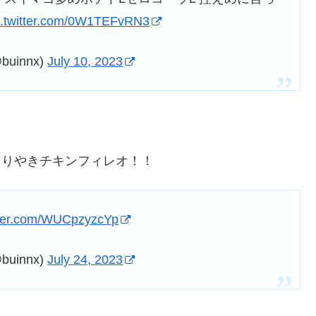
c.twitter.com/0W1TEFvRN3
uinnx)
July 10, 2023
・てりやきチキンフィレオ！！
itter.com/WUCpzyzcYp
uinnx)
July 24, 2023