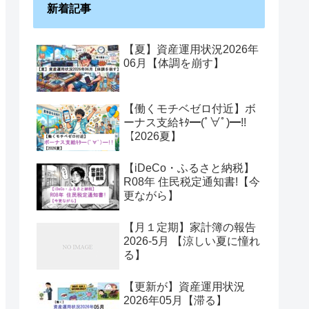
新着記事
【夏】資産運用状況2026年
06月【体調を崩す】
【働くモチベゼロ付近】ボ
ーナス支給ｷﾀ━(ﾟ∀ﾟ)━!!
【2026夏】
【iDeCo・ふるさと納税】
R08年 住民税定通知書!【今
更ながら】
【月１定期】家計簿の報告
2026-5月 【涼しい夏に憧れ
る】
【更新が】資産運用状況
2026年05月【滞る】