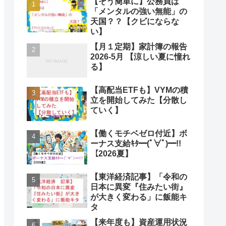
【そう簡単に】公務員は
「メンタルの強い無能」の
天国？？【クビにならな
い】
【月１定期】家計簿の報告
2026-5月 【涼しい夏に憧れ
る】
【高配当ETFも】VYMの積
立を開始してみた【分散し
ていく】
【働くモチベゼロ付近】ボ
ーナス支給ｷﾀ━(ﾟ∀ﾟ)━!!
【2026夏】
【東洋経済記事】「令和の
日本に異変『住みたい街』
が大きく変わる」に飯能キ
タ
【来年度も】資産運用状況