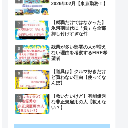
2026年02月【東京勤務！】
【就職だけではなかった】
氷河期世代に「負」を全部
押し付けすぎな件
残業が多い部署の人が増え
ない理由を考察するFIRE希
望者
【道具は】クルマ好きだけ
ど買わない理由【使ってな
んぼ】
【救いたいけど】有能優秀
な非正規雇用の人【救えな
い？】