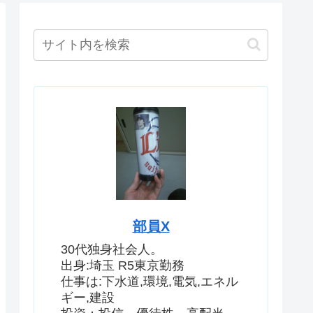
部員X
30代独身社会人。
出身:埼玉 R5東京勤務
仕事は:下水道,環境,電気,エネル
ギー,建設