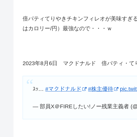
倍パティてりやきチキンフィレオが美味すぎ
はカロリー/円）最強なので・・・ｗ
2023年8月6日 マクドナルド 倍パティ・
ｽｯ…
#マクドナルド
#株主優待
pic.tw
— 部員X＠FIREしたい!ノー残業主義者 (@b