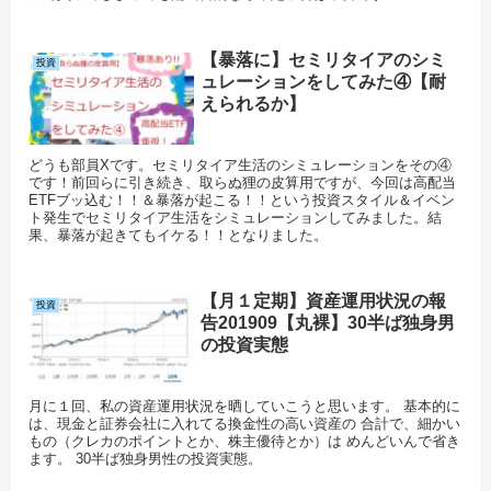
【暴落に】セミリタイアのシミ
投資
ュレーションをしてみた④【耐
えられるか】
どうも部員Xです。セミリタイア生活のシミュレーションをその④
です！前回らに引き続き、取らぬ狸の皮算用ですが、今回は高配当
ETFブッ込む！！＆暴落が起こる！！という投資スタイル＆イベン
ト発生でセミリタイア生活をシミュレーションしてみました。結
果、暴落が起きてもイケる！！となりました。
【月１定期】資産運用状況の報
投資
告201909【丸裸】30半ば独身男
の投資実態
月に１回、私の資産運用状況を晒していこうと思います。 基本的に
は、現金と証券会社に入れてる換金性の高い資産の 合計で、細かい
もの（クレカのポイントとか、株主優待とか）は めんどいんで省き
ます。 30半ば独身男性の投資実態。