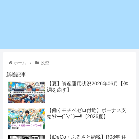
ホーム
投資
新着記事
【夏】資産運用状況2026年06月【体
調を崩す】
【働くモチベゼロ付近】ボーナス支
給ｷﾀ━(ﾟ∀ﾟ)━!!【2026夏】
【iDeCo・ふるさと納税】R08年 住