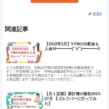
部員X
関連記事
【2022年3月】VYMの分配金も
投資
入金ｷﾀ━━━━(ﾟ∀ﾟ)━━━━!!
どうも部員Xです。今回はVYMの2022年3月期の分配金報告で
す！！不労所得(ﾟдﾟ)ｳﾏｰ VYMは高配当ETFのエリートです。これ
を長期投資でひたすら積み立てる・・・というのは勝ちパターンだ
と私は思います（自分はやってないですけど）。
【月１定期】家計簿の報告2023-
投資
07月 【ゴルフバーに行ってみ
た】