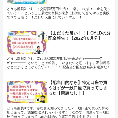
どうも部員Xです！！交際費5万円生活！！楽しいです！！金を使っ
ていく！！というここ最近の目標が東京に転勤してきてやっと実践
できてる感じ！！楽しい人生にしていくぞぉ！！
【まだまだ暑い！！】QYLDの分
投資
配金報告！【2022年8月分】
どうも部員Xです。QYLDの2022年8月の分配金がｷﾀ━━━━(ﾟ
∀ﾟ)━━━━!!ということで報告していきたいと思います。不労所得
がとにかくとにかく(ﾟдﾟ)ｳﾏｰ！！！ 配当金分配金は精神安定剤だ！
【配当目的なら】特定口座で買
投資
うはずが一般口座で買ってしま
った【問題なし！】
どうも部員Xです。みなさん知ってました？一般口座で買った株の
配当金って、源泉徴収されちゃいます！！なので、間違って一般口
座で買ってしまっても配当目的なら確定申告は不要です！！