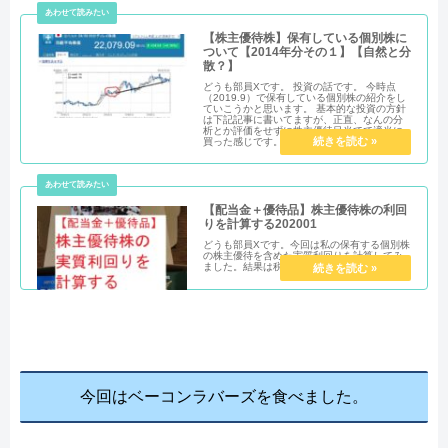
【株主優待株】保有している個別株に
ついて【2014年分その１】【自然と分
散？】
どうも部員Xです。 投資の話です。 今時点
（2019.9）で保有している個別株の紹介をし
ていこうかと思います。 基本的な投資の方針
は下記記事に書いてますが、正直、なんの分
析とか評価をせずに株主優待目当てで適当に
買った感じです。
【配当金＋優待品】株主優待株の利回
りを計算する202001
どうも部員Xです。今回は私の保有する個別株
の株主優待を含めた実質利回りを計算してみ
ました。結果は税引前で3.08%でした。
今回はベーコンラバーズを食べました。