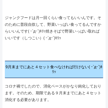
ジャンクフードは月一回くらい食ってもいいんです。そ
のために普段自炊して、野菜いっぱい食ってるんですか
らいいんです( ｰ`дｰ´)ｷﾘｯ焼きそばで野菜いっぱい取れば
いいです（しつこい）( ｰ`дｰ´)ｷﾘｯ
9月末までにあと４セット食べなければ行けない( ｰ`дｰ´)ｷ
ﾘｯ
コロナ禍でしたので、消化ペースがかなり鈍化しており
ます。そのため、期限である９月末までにあと４セット
消化する必要があります。