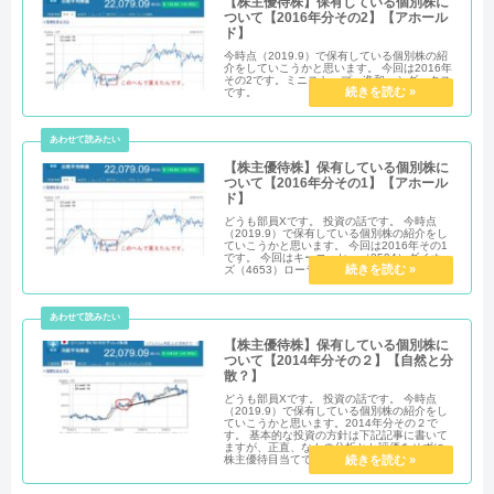
【株主優待株】保有している個別株に
ついて【2016年分その2】【アホール
ド】
今時点（2019.9）で保有している個別株の紹
介をしていこうかと思います。 今回は2016年
その2です。ミニストップ、進和、シダックス
です。
【株主優待株】保有している個別株に
ついて【2016年分その1】【アホール
ド】
どうも部員Xです。 投資の話です。 今時点
（2019.9）で保有している個別株の紹介をし
ていこうかと思います。 今回は2016年その1
です。 今回はキーコーヒー（2594）ダイオー
ズ（4653）ローランドDG（6789）
【株主優待株】保有している個別株に
ついて【2014年分その２】【自然と分
散？】
どうも部員Xです。 投資の話です。 今時点
（2019.9）で保有している個別株の紹介をし
ていこうかと思います。2014年分その２で
す。 基本的な投資の方針は下記記事に書いて
ますが、正直、なんの分析とか評価をせずに
株主優待目当てで適当に買った感じです。