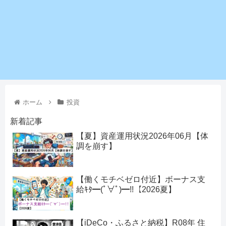
ホーム
投資
新着記事
【夏】資産運用状況2026年06月【体
調を崩す】
【働くモチベゼロ付近】ボーナス支
給ｷﾀ━(ﾟ∀ﾟ)━!!【2026夏】
【iDeCo・ふるさと納税】R08年 住