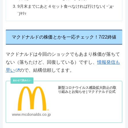
9月末までにあと４セット食べなければ行けない( ｰ`дｰ
´)ｷﾘｯ
マクドナルドの株価とかを一応チェック！7/22終値
マクドナルドは今回のショックでもあまり株価が落ちて
ない（落ちたけど、回復している）ですし、
情報発信も
早い
ので、結構信頼してます。
新型コロナウイルス感染拡大防止の取
り組みとお知らせ | マクドナルド公式
www.mcdonalds.co.jp