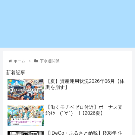
ホーム
下水道関係
新着記事
【夏】資産運用状況2026年06月【体
調を崩す】
【働くモチベゼロ付近】ボーナス支
給ｷﾀ━(ﾟ∀ﾟ)━!!【2026夏】
【iDeCo・ふるさと納税】R08年 住