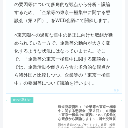
の要因等について多角的な観点から分析・議論
するため、「企業等の東京一極集中に関する懇
談会（第２回）」をWEB会議にて開催します。
○東京圏への過度な集中の是正に向けた取組が進
められている一方で、企業等の動向が大きく変
化するような状況にはなっていません。そこ
で、「企業等の東京一極集中に関する懇談会」
では、企業活動や働き方を含む多角的な観点か
ら諸外国と比較しつつ、企業等の「東京一極集
中」の要因等について議論を行います。
報道発表資料：「企業等の東京一極集
中に関する懇談会（第２回）」の開催
～東京一極集中の要因について多角的
な観点から議論します～ - 国土交通省
国土交通省のウェブサイトです。政策、報道
発表資料、統計情報、各種申請手続きに関す