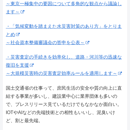
～東京一極集中の要因について多角的な観点から議論し
ます～
・「気候変動を踏まえた水災害対策のあり方」をとりま
とめ
～社会資本整備審議会の答申を公表～
・災害査定の手続きを効率化し、道路・河川等の迅速な
復旧を支援
～大規模災害時の災害査定効率ルールを適用します～
国土交通省の仕事って、庶民生活の安全や質の向上に直
結する事業が多いし、建設業中心に業界団体も多いの
で、プレスリリース見ているだけでもなかなか面白い。
IOTやAIなどの先端技術との相性もいいし、泥臭いけ
ど、割と最先端。