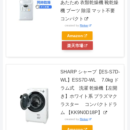
あたため 衣類乾燥機 靴乾燥
機 ブーツ 除湿 マット不要
コンパクト
created by
Rinker
Amazon
楽天市場
SHARP シャープ【ES-S7D-
WL】ESS7D-WL 7.0kg ド
ラム式 洗濯 乾燥機【左開
き】ホワイト系 プラズマク
ラスター コンパクトドラ
ム 【KK9N0D18P】
created by
Rinker
Amazon