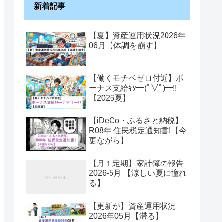
新着記事
【夏】資産運用状況2026年
06月【体調を崩す】
【働くモチベゼロ付近】ボ
ーナス支給ｷﾀ━(ﾟ∀ﾟ)━!!
【2026夏】
【iDeCo・ふるさと納税】
R08年 住民税定通知書!【今
更ながら】
【月１定期】家計簿の報告
2026-5月 【涼しい夏に憧れ
る】
【更新が】資産運用状況
2026年05月【滞る】