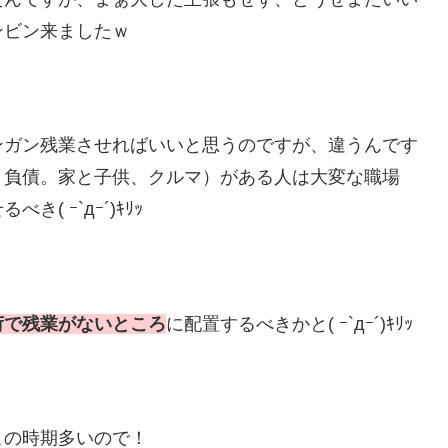
ンビン来ましたｗ
ンガン残業させればいいと思うのですが、違うんです
」負債。家と子供、クルマ）がある人は大変な職場
 ｰ`дｰ´)ｷﾘｯ
荷で残業がないところ
に配置するべきかと( ｰ`дｰ´)ｷﾘｯ
この時期多いので！