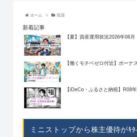
ホーム
投資
新着記事
【夏】資産運用状況2026年06
【働くモチベゼロ付近】ボーナス支給ｷ
【iDeCo・ふるさと納税】R08
ミニストップから株主優待がｷﾀ――(ﾟ