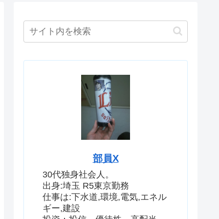
部員X
30代独身社会人。
出身:埼玉 R5東京勤務
仕事は:下水道,環境,電気,エネル
ギー,建設