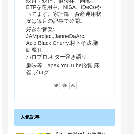
投資：投信、優待株、高配当
ETFを運用中。NISA、iDeCoや
ってます。家計簿・資産運用状
況は毎月の記事で公開。
好きな音楽:
JAMproject,JanneDaArc,
Acid Black Cherry,村下孝蔵,聖
飢魔Ⅱ,
ハロプロ,ギター弾き語り
趣味等：apex,YouTube鑑賞,麻
雀,ブログ
人気記事