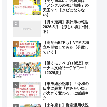
【そう簡単に】公務員は
「メンタルの強い無能」の
天国？？【クビにならな
い】
【月１定期】家計簿の報告
2026-5月 【涼しい夏に憧れ
る】
【高配当ETFも】VYMの積
立を開始してみた【分散し
ていく】
【働くモチベゼロ付近】ボ
ーナス支給ｷﾀ━(ﾟ∀ﾟ)━!!
【2026夏】
【東洋経済記事】「令和の
日本に異変『住みたい街』
が大きく変わる」に飯能キ
タ
【来年度も】資産運用状況