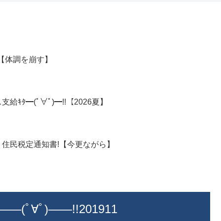
月【体調を崩す】
ﾀ━(ﾟ∀ﾟ)━!!【2026夏】
年 住民税定通知書!【今更ながら】
∀ﾟ)――!!201911