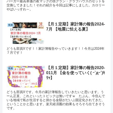
バーガー最高単価の夜マックの倍グラン・クラブハウスのセットを
交換してきました！それの紹介を今回は記事にしました。カロリー
やばいっすわ～。
【月１定期】家計簿の報告2024-
投資
7月 【地震に怯える夏】
どうも部員Xです！！家計簿報告やっていきます！！今月は2024年
７月です！
【月１定期】家計簿の報告2020-
投資
011月 【金を使っていく( ｰ`дｰ´)ｷ
ﾘｯ】
どうも部員Xです。今月の家計簿報告していきたいと思います。う
ーん正直、これといったトピックは無いですｗ たぶん、今住んで
いる地域で私が生活すると掛かる金額がだいぶ固定化されてきた、
ということかと思います。楽天経済圏の効果もそろそろ出てきそう
です。