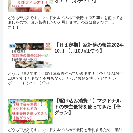
オ！！【ポテトL?】
どうも部員Xです。マクドナルドの株主優待（202109）を使ってき
ましたので、また報告したいと思います。今回は倍えびフィレ
オ！！
【月１定期】家計簿の報告2024-
投資
10月 【月10万は使う】
どうも部員Xです！！家計簿報告やっていきます！！今月は2024年
10月です！可もなく不可もなく。もっとお金を使っていきたい
が・・・(´；ω；｀)ﾌﾞﾜｯ
【駆け込み消費！】マクドナル
投資
ドの株主優待を使ってきた【倍
グラン】
どうも部員Xです。マクドナルドの株主優待を消化するため、単品