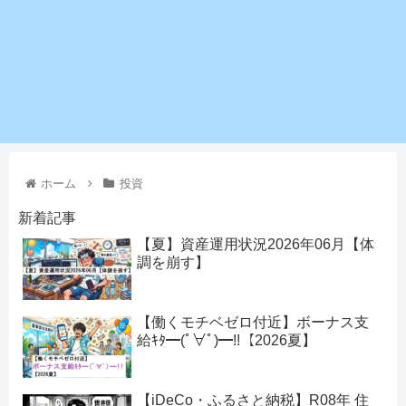
ホーム
投資
新着記事
【夏】資産運用状況2026年06月【体
調を崩す】
【働くモチベゼロ付近】ボーナス支
給ｷﾀ━(ﾟ∀ﾟ)━!!【2026夏】
【iDeCo・ふるさと納税】R08年 住