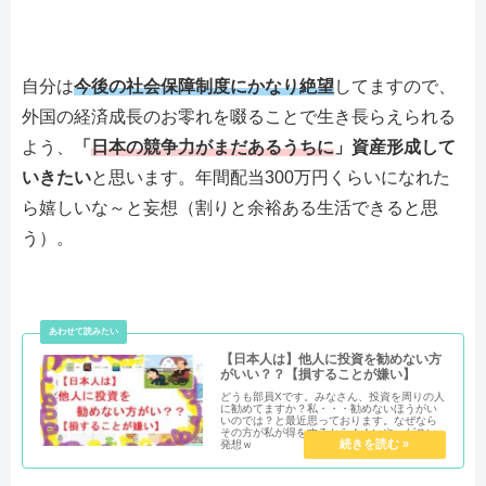
自分は
今後の社会保障制度にかなり絶望
してますので、
外国の経済成長のお零れを啜ることで生き長らえられる
よう、
「
日本の競争力がまだあるうちに
」資産形成して
いきたい
と思います。年間配当300万円くらいになれた
ら嬉しいな～と妄想（割りと余裕ある生活できると思
う）。
【日本人は】他人に投資を勧めない方
がいい？？【損することが嫌い】
どうも部員Xです。みなさん、投資を周りの人
に勧めてますか？私・・・勧めないほうがい
いのでは？と最近思っております。なぜなら
その方が私が得をするから！！いや～ゲスい
発想ｗ