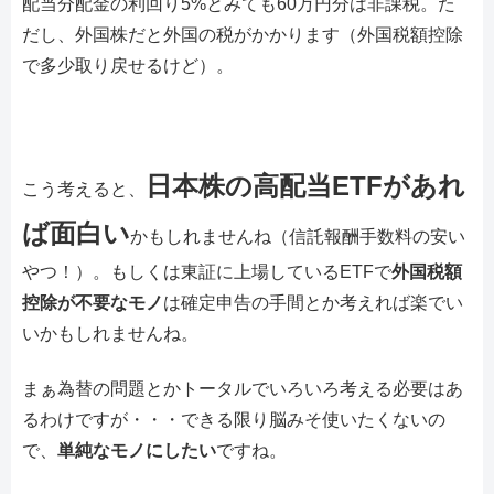
配当分配金の利回り5%とみても60万円分は非課税。た
だし、外国株だと外国の税がかかります（外国税額控除
で多少取り戻せるけど）。
日本株の高配当ETFがあれ
こう考えると、
ば面白い
かもしれませんね（信託報酬手数料の安い
やつ！）。もしくは東証に上場しているETFで
外国税額
控除が不要なモノ
は確定申告の手間とか考えれば楽でい
いかもしれませんね。
まぁ為替の問題とかトータルでいろいろ考える必要はあ
るわけですが・・・できる限り脳みそ使いたくないの
で、
単純なモノにしたい
ですね。