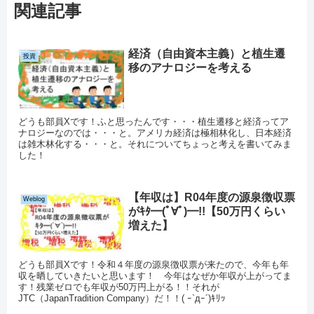
関連記事
経済（自由資本主義）と植生遷
投資
移のアナロジーを考える
どうも部員Xです！ふと思ったんです・・・植生遷移と経済ってア
ナロジーなのでは・・・と。アメリカ経済は極相林化し、日本経済
は雑木林化する・・・と。それについてちょっと考えを書いてみま
した！
【年収は】R04年度の源泉徴収票
Weblog
がｷﾀ━(ﾟ∀ﾟ)━!!【50万円くらい
増えた】
どうも部員Xです！令和４年度の源泉徴収票が来たので、今年も年
収を晒していきたいと思います！ 今年はなぜか年収が上がってま
す！残業ゼロでも年収が50万円上がる！！それが
JTC（JapanTradition Company）だ！！( ｰ`дｰ´)ｷﾘｯ