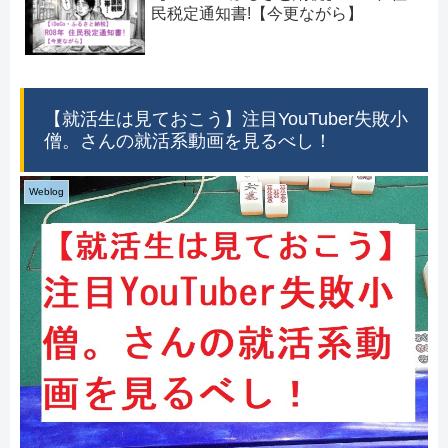
民税定通知書!【今更ながら】
【就活生は見ておこう】注目YouTuber失敗小
僧。さんの就活系動画を見るべし！
Weblog