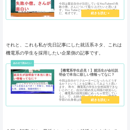
今回は最近自分が注目しているYouTuberの失
敗小僧。さんについて取り上げたいと思いま
す。You Tubeというプラットフォームが生ん
だ、奇才です。
それと、これも私が先日記事にした就活系ネタ、これは
機電系の学生を採用したい企業側の記事です。
【機電系学生必見！】就活生が会社説
明会で本当に欲しい情報ってなに？
今回は自分がリクルーターになったらどうす
るか？ということを記事にしてみようと思い
ます。 昨今、機電系の学生が全然採用できな
いとのこと。自分の勤め先も同様の状況らし
く、機電系の採用活動にめっちゃ苦労してい
ると。で、お鉢が回ってきました。「機電系
学部の出身者は採用活動協力しろ！！」とｗ