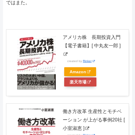
ではまた。
アメリカ株 長期投資入門
【電子書籍】[ 中丸友一郎 ]
created by
Rinker
Amazon
楽天市場
働き方改革 生産性とモチベ
ーション が上がる事例20社 [
小室淑恵 ]