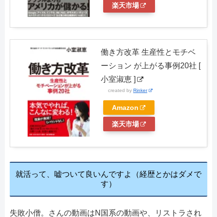
楽天市場
働き方改革 生産性とモチベ
ーション が上がる事例20社 [
小室淑恵 ]
created by
Rinker
Amazon
楽天市場
就活って、嘘ついて良いんですよ（経歴とかはダメで
す）
失敗小僧。さんの動画はN国系の動画や、リストラされ