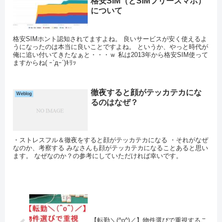
格安SIM（とSIMフリースマホ）
について
格安SIMホント認知されてますよね。 良いサービスが安く使えるよ
うになったのは本当に良いことですよね。 というか、やっと時代が
俺に追い付いてきたなぁと・・・ｗ 私は2013年から格安SIM使って
ますからね( ｰ`дｰ´)ｷﾘｯ
徹夜すると顔がテッカテカにな
Weblog
るのはなぜ？
・ストレスフル＆徹夜をすると顔がテッカテカになる ・それがなぜ
なのか、考察する みなさんも顔がテッカテカになることあると思い
ます。 なぜなのか？の参考にしていただければ幸いです。
【転勤＼(^o^)／】物件選びで重視するこ