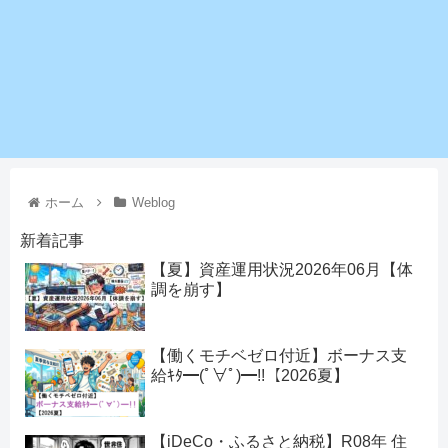
ホーム
Weblog
新着記事
【夏】資産運用状況2026年06月【体
調を崩す】
【働くモチベゼロ付近】ボーナス支
給ｷﾀ━(ﾟ∀ﾟ)━!!【2026夏】
【iDeCo・ふるさと納税】R08年 住