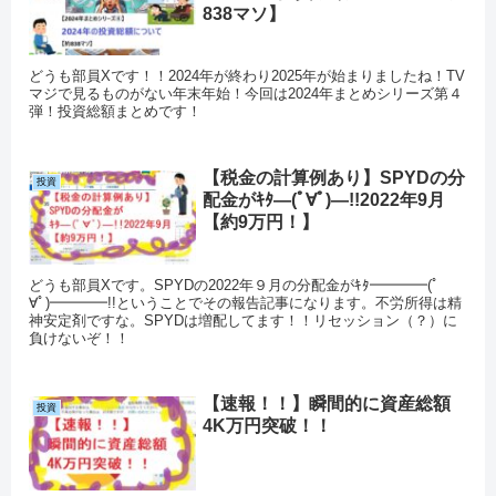
838マソ】
どうも部員Xです！！2024年が終わり2025年が始まりましたね！TV
マジで見るものがない年末年始！今回は2024年まとめシリーズ第４
弾！投資総額まとめです！
【税金の計算例あり】SPYDの分
投資
配金がｷﾀ―(ﾟ∀ﾟ)―!!2022年9月
【約9万円！】
どうも部員Xです。SPYDの2022年９月の分配金がｷﾀ━━━━(ﾟ
∀ﾟ)━━━━!!ということでその報告記事になります。不労所得は精
神安定剤ですな。SPYDは増配してます！！リセッション（？）に
負けないぞ！！
【速報！！】瞬間的に資産総額
投資
4K万円突破！！