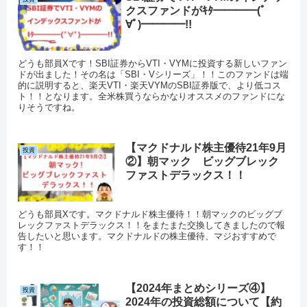
クスファンドがｷﾀ━━━━(ﾟ
∀ﾟ)━━━━!!
どうも部員Xです！SBI証券からVTI・VYMに投資する新しいファン
ドが出ました！その名は「SBI・Vシリーズ」！！このファンドは端
的に説明すると、楽天VTI・楽天VYMのSBI証券版で、より低コス
ト！！となります。全米株買うならかなりオススメのファンドにな
りそうですね。
【マクドナルド株主優待21年9月
投資
②】朝マック ビッグブレック
ファストデラックス！！
どうも部員Xです。マクドナルド株主優待！！朝マックのビッグブ
レックファストデラックス！！をまたまた交換してきましたので報
告したいと思います。マクドナルドの株主優待、マジおすすめで
す！！
【2024年まとめシリーズ④】
投資
2024年の投資総額について【約