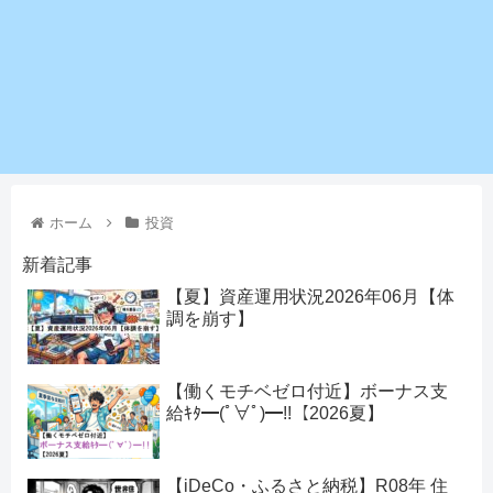
ホーム
投資
新着記事
【夏】資産運用状況2026年06月【体
調を崩す】
【働くモチベゼロ付近】ボーナス支
給ｷﾀ━(ﾟ∀ﾟ)━!!【2026夏】
【iDeCo・ふるさと納税】R08年 住