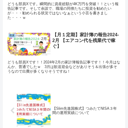
どうも部員Xです。瞬間的に資産総額が4K万円を突破！！という報
告記事です。そして余談で、職場の同僚たちに投資を勧めたい
が・・・勧められる状況ではないなぁという小言を書きまし
た・・・ｗ
【月１定期】家計簿の報告2024-
投資
2月 【エアコン代を残業代で稼
ぐ】
どうも部員Xです！！2024年2月の家計簿報告記事です！！今月はな
んか、普通でしたｗ 3月は歓送迎会などがありそう＆出張が多そ
うなので出費が多くなりそうですね！
【Slim先進国株式】つみたてNISA３年
間の運用実績について