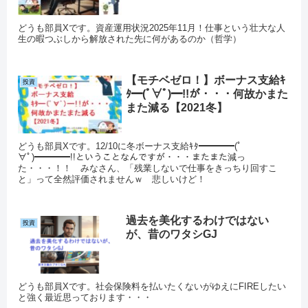
どうも部員Xです。資産運用状況2025年11月！仕事という壮大な人
生の暇つぶしから解放された先に何があるのか（哲学）
【モチベゼロ！】ボーナス支給ｷ
投資
ﾀ━(ﾟ∀ﾟ)━!!が・・・何故かまた
また減る【2021冬】
どうも部員Xです。12/10に冬ボーナス支給ｷﾀ━━━━(ﾟ
∀ﾟ)━━━━!!ということなんですが・・・またまた減っ
た・・・！！ みなさん、「残業しないで仕事をきっちり回すこ
と」って全然評価されませんｗ 悲しいけど！
過去を美化するわけではない
投資
が、昔のワタシGJ
どうも部員Xです。社会保険料を払いたくないがゆえにFIREしたい
と強く最近思っております・・・