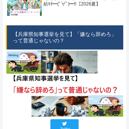
給ｷﾀ━(ﾟ∀ﾟ)━!!【2026夏】
【兵庫県知事選挙を見て】「嫌なら辞めろ」
って普通じゃないの？
Weblog
Twitter