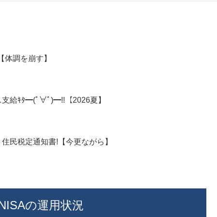
月【体調を崩す】
ﾀ━(ﾟ∀ﾟ)━!!【2026夏】
年 住民税定通知書!【今更ながら】
NISAの運用状況