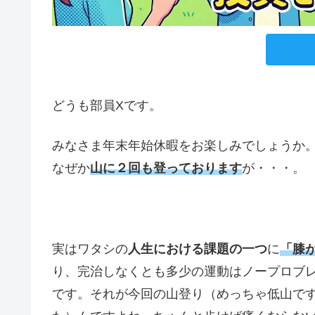
どうも部員Xです。
みなさま年末年始休暇をお楽しみでしょうか
なぜか
山に２回も登っております
が・・・。
実はワタシの
人生における課題の一つ
に
「膝
り、完治しなくとも多少の運動はノープロブ
です。それが今回の山登り（めっちゃ低山で