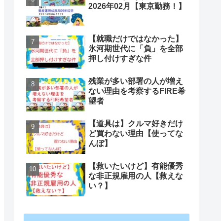
2026年02月【東京勤務！】
【就職だけではなかった】
氷河期世代に「負」を全部
押し付けすぎな件
残業が多い部署の人が増え
ない理由を考察するFIRE希
望者
【道具は】クルマ好きだけ
ど買わない理由【使ってな
んぼ】
【救いたいけど】有能優秀
な非正規雇用の人【救えな
い？】