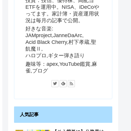
投資：投信、優待株、高配当
ETFを運用中。NISA、iDeCoや
ってます。家計簿・資産運用状
況は毎月の記事で公開。
好きな音楽:
JAMproject,JanneDaArc,
Acid Black Cherry,村下孝蔵,聖
飢魔Ⅱ,
ハロプロ,ギター弾き語り
趣味等：apex,YouTube鑑賞,麻
雀,ブログ
人気記事