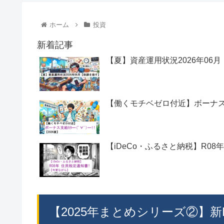
ホーム
投資
新着記事
【夏】資産運用状況2026年06
【働くモチベゼロ付近】ボーナス支給ｷ
【iDeCo・ふるさと納税】R08
【2025年まとめシリーズ②】新