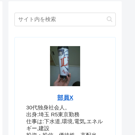
部員X
30代独身社会人。
出身:埼玉 R5東京勤務
仕事は:下水道,環境,電気,エネル
ギー,建設