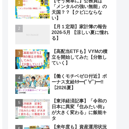
【そう簡単に】公務員は
「メンタルの強い無能」の
天国？？【クビにならな
い】
【月１定期】家計簿の報告
2026-5月 【涼しい夏に憧れ
る】
【高配当ETFも】VYMの積
立を開始してみた【分散し
ていく】
【働くモチベゼロ付近】ボ
ーナス支給ｷﾀ━(ﾟ∀ﾟ)━!!
【2026夏】
【東洋経済記事】「令和の
日本に異変『住みたい街』
が大きく変わる」に飯能キ
タ
【来年度も】資産運用状況