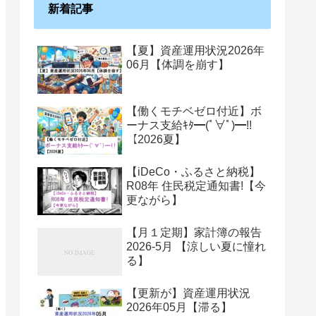
新着記事
【夏】資産運用状況2026年
06月【体調を崩す】
【働くモチベゼロ付近】ボ
ーナス支給ｷﾀ━(ﾟ∀ﾟ)━!!
【2026夏】
【iDeCo・ふるさと納税】
R08年 住民税定通知書!【今
更ながら】
【月１定期】家計簿の報告
2026-5月 【涼しい夏に憧れ
る】
【更新が】資産運用状況
2026年05月【滞る】