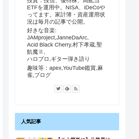
投資：投信、優待株、高配当
ETFを運用中。NISA、iDeCoや
ってます。家計簿・資産運用状
況は毎月の記事で公開。
好きな音楽:
JAMproject,JanneDaArc,
Acid Black Cherry,村下孝蔵,聖
飢魔Ⅱ,
ハロプロ,ギター弾き語り
趣味等：apex,YouTube鑑賞,麻
雀,ブログ
人気記事