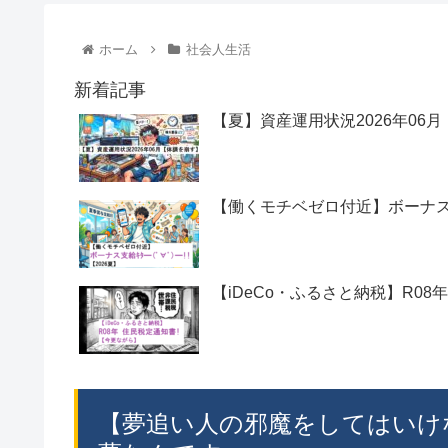
ホーム
社会人生活
新着記事
【夏】資産運用状況2026年06
【働くモチベゼロ付近】ボーナス支給ｷ
【iDeCo・ふるさと納税】R08
【夢追い人の邪魔をしてはいけ