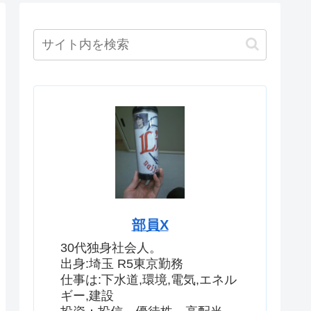
部員X
30代独身社会人。
出身:埼玉 R5東京勤務
仕事は:下水道,環境,電気,エネル
ギー,建設