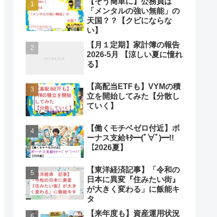
【そう簡単に】公務員は
「メンタルの強い無能」の
天国？？【クビにならな
い】
【月１定期】家計簿の報告
2026-5月 【涼しい夏に憧れ
る】
【高配当ETFも】VYMの積
立を開始してみた【分散し
ていく】
【働くモチベゼロ付近】ボ
ーナス支給ｷﾀ━(ﾟ∀ﾟ)━!!
【2026夏】
【東洋経済記事】「令和の
日本に異変『住みたい街』
が大きく変わる」に飯能キ
タ
【来年度も】資産運用状況