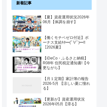
新着記事
【夏】資産運用状況2026年
06月【体調を崩す】
【働くモチベゼロ付近】ボ
ーナス支給ｷﾀ━(ﾟ∀ﾟ)━!!
【2026夏】
【iDeCo・ふるさと納税】
R08年 住民税定通知書!【今
更ながら】
【月１定期】家計簿の報告
2026-5月 【涼しい夏に憧れ
る】
【更新が】資産運用状況
2026年05月【滞る】