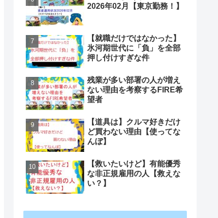
2026年02月【東京勤務！】
【就職だけではなかった】
氷河期世代に「負」を全部
押し付けすぎな件
残業が多い部署の人が増え
ない理由を考察するFIRE希
望者
【道具は】クルマ好きだけ
ど買わない理由【使ってな
んぼ】
【救いたいけど】有能優秀
な非正規雇用の人【救えな
い？】