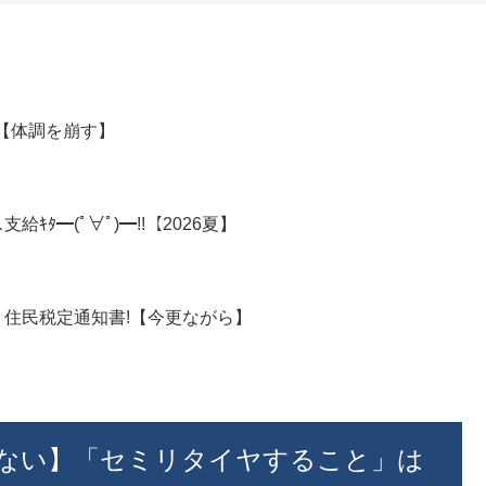
月【体調を崩す】
ﾀ━(ﾟ∀ﾟ)━!!【2026夏】
年 住民税定通知書!【今更ながら】
ない】「セミリタイヤすること」は