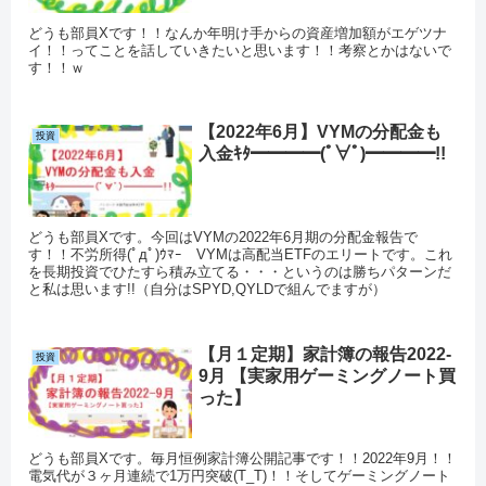
どうも部員Xです！！なんか年明け手からの資産増加額がエゲツナ
イ！！ってことを話していきたいと思います！！考察とかはないで
す！！ｗ
【2022年6月】VYMの分配金も
投資
入金ｷﾀ━━━━(ﾟ∀ﾟ)━━━━!!
どうも部員Xです。今回はVYMの2022年6月期の分配金報告で
す！！不労所得(ﾟдﾟ)ｳﾏｰ VYMは高配当ETFのエリートです。これ
を長期投資でひたすら積み立てる・・・というのは勝ちパターンだ
と私は思います!!（自分はSPYD,QYLDで組んでますが）
【月１定期】家計簿の報告2022-
投資
9月 【実家用ゲーミングノート買
った】
どうも部員Xです。毎月恒例家計簿公開記事です！！2022年9月！！
電気代が３ヶ月連続で1万円突破(T_T)！！そしてゲーミングノート