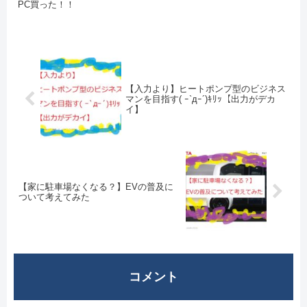
PC買った！！
【入力より】ヒートポンプ型のビジネス
マンを目指す( ｰ`дｰ´)ｷﾘｯ【出力がデカ
イ】
【家に駐車場なくなる？】EVの普及に
ついて考えてみた
コメント