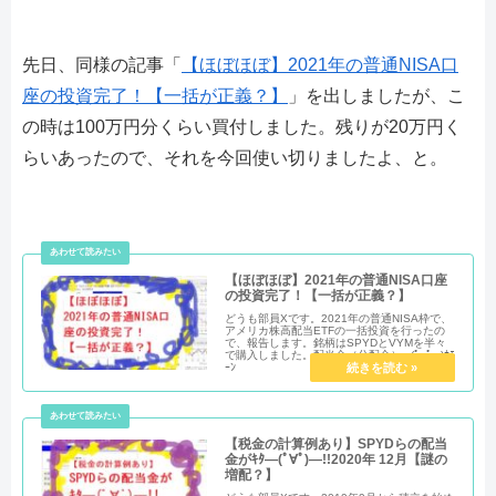
先日、同様の記事「
【ほぼほぼ】2021年の普通NISA口
座の投資完了！【一括が正義？】
」を出しましたが、こ
の時は100万円分くらい買付しました。残りが20万円く
らいあったので、それを今回使い切りましたよ、と。
【ほぼほぼ】2021年の普通NISA口座
の投資完了！【一括が正義？】
どうも部員Xです。2021年の普通NISA枠で、
アメリカ株高配当ETFの一括投資を行ったの
で、報告します。銘柄はSPYDとVYMを半々
で購入しました。配当金（分配金）щ(ﾟдﾟщ)ｶﾓ
ｰﾝ
【税金の計算例あり】SPYDらの配当
金がｷﾀ―(ﾟ∀ﾟ)―!!2020年 12月【謎の
増配？】