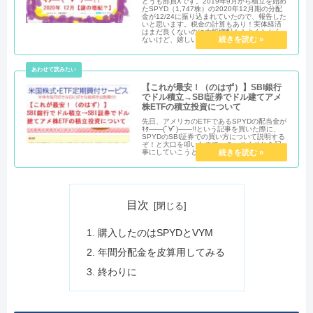
どうも部員Xです。2019年9月から積立を始め
たSPYD（1,747株）の2020年12月期の分配
金が12/24に振り込まれていたので、報告した
いと思います。税金の計算もあり！実体経済
はまだ良くないのに大幅増配！！よくわから
ないけど、嬉しいのでヨシッ！！
【これが最安！（のはず）】SBI銀行
でドル積立→SBI証券でドル建てアメ
株ETFの積立投資について
先日、アメリカのETFであるSPYDの配当金が
ｷﾀ――(ﾟ∀ﾟ)――!!という記事を買いた際に、
SPYDのSBI証券での買い方について説明する
ぞ！と大口を叩いたので、さっそくそれを記
事にしていこうと思います。
目次
購入したのはSPYDとVYM
年間分配金を皮算用してみる
終わりに