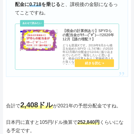
配金に
0.718
を乗じる
と、課税後の金額になるっ
てことですね。
【税金の計算例あり】SPYDら
の配当金がｷﾀ―(ﾟ∀ﾟ)―!!2020年
12月【謎の増配？】
どうも部員Xです。2019年9月から積
立を始めたSPYD（1,747株）の2020
年12月期の分配金が12/24に振り込ま
れていたので、報告したいと思いま
す。税金の計算もあり！実体経済はま
だ良くないのに大幅増配！！よくわか
らないけど、嬉しいのでヨシッ！！
2,408ドル
合計で
が2021年の予想分配金ですね。
日本円に直すと105円/ドル換算で
252,840円
くらいにな
る予定です。