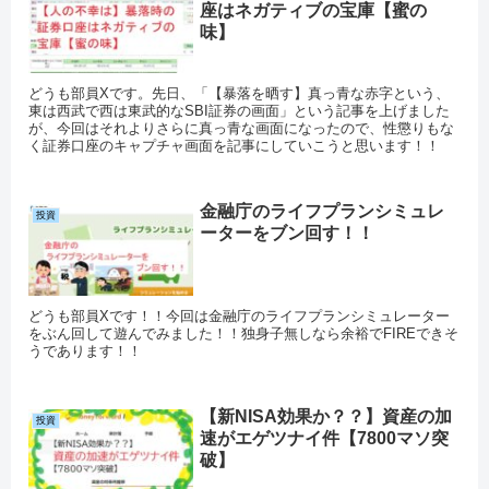
座はネガティブの宝庫【蜜の
味】
どうも部員Xです。先日、「【暴落を晒す】真っ青な赤字という、
東は西武で西は東武的なSBI証券の画面」という記事を上げました
が、今回はそれよりさらに真っ青な画面になったので、性懲りもな
く証券口座のキャプチャ画面を記事にしていこうと思います！！
金融庁のライフプランシミュレ
投資
ーターをブン回す！！
どうも部員Xです！！今回は金融庁のライフプランシミュレーター
をぶん回して遊んでみました！！独身子無しなら余裕でFIREできそ
うであります！！
【新NISA効果か？？】資産の加
投資
速がエゲツナイ件【7800マソ突
破】