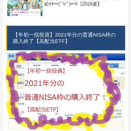
給ｷﾀ━(ﾟ∀ﾟ)━!!【2026夏】
【年初一括投資】2021年分の普通NISA枠の
購入終了【高配当ETF】
投資