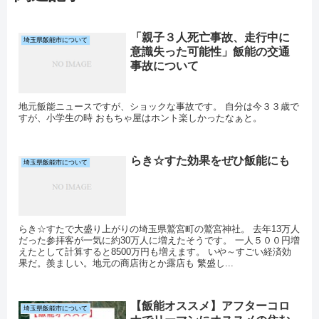
「親子３人死亡事故、走行中に
埼玉県飯能市について
意識失った可能性」飯能の交通
事故について
地元飯能ニュースですが、ショックな事故です。 自分は今３３歳で
すが、小学生の時 おもちゃ屋はホント楽しかったなぁと。
らき☆すた効果をぜひ飯能にも
埼玉県飯能市について
らき☆すたで大盛り上がりの埼玉県鷲宮町の鷲宮神社。 去年13万人
だった参拝客が一気に約30万人に増えたそうです。 一人５００円増
えたとして計算すると8500万円も増えます。 いや～すごい経済効
果だ。羨ましい。地元の商店街とか露店も 繁盛し...
【飯能オススメ】アフターコロ
埼玉県飯能市について