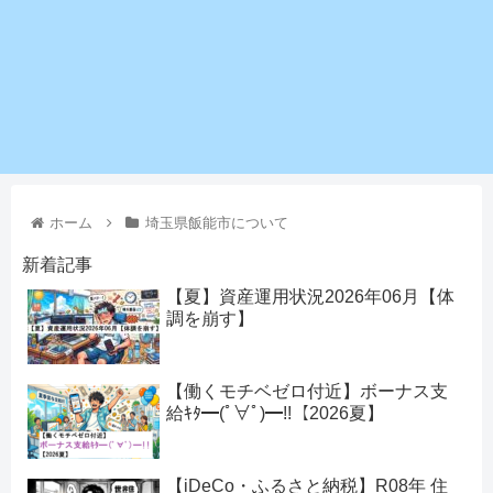
ホーム
埼玉県飯能市について
新着記事
【夏】資産運用状況2026年06月【体
調を崩す】
【働くモチベゼロ付近】ボーナス支
給ｷﾀ━(ﾟ∀ﾟ)━!!【2026夏】
【iDeCo・ふるさと納税】R08年 住