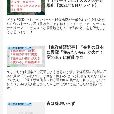
ナでリーマンにオススメの住む
場所【2021年5月リライト】
どうも部員Xです。テレワークや時差出勤が一般化したら飯能あた
りに住みません？私は住みたいですね！！ってことでアフターコロ
ナのリーマンにオススメな居住地として、飯能の魅力をお伝えしよ
うと思います！！
【東洋経済記事】「令和の日本
埼玉県飯能市について
に異変『住みたい街』が大きく
変わる」に飯能キタ
久しぶりに飯能ネタで更新しようと思います。東洋経済の”令和の日
本に異変「住みたい街」が大きく変わる”という記事を何気なく読ん
でいたら、「埼玉県飯能市～都心通勤可の農のある暮らし」とでて
きてリアルに噴き出しましたｗこれについて紹介したいと思いま
す。
夜は冷房いらず
埼玉県飯能市について