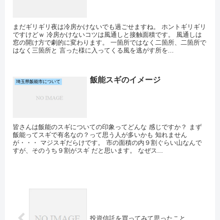
まだギリギリ夜は冷房かけないでも過ごせますね。 ホントギリギリ
ですけどｗ 冷房かけないコツは風通しと接触面積です。 風通しは
窓の開け方で劇的に変わります。 一箇所ではなく二箇所、二箇所で
はなく三箇所と 言った様に入ってくる風を逃がす所を...
飯能スギのイメージ
埼玉県飯能市について
皆さんは飯能のスギについての印象ってどんな 感じですか？ まず
飯能ってスギで有名なの？って思う人が多いかも 知れません
が・・・ マジスギだらけです。 市の面積の内９割ぐらい山なんで
すが、そのうち９割がスギ だと思います。 なぜス...
投資信託を買ってみて思ったこと