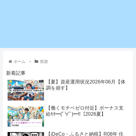
ホーム
投資
新着記事
【夏】資産運用状況2026年06月【体
調を崩す】
【働くモチベゼロ付近】ボーナス支
給ｷﾀ━(ﾟ∀ﾟ)━!!【2026夏】
【iDeCo・ふるさと納税】R08年 住