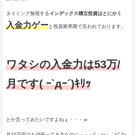
タイミング無視する
インデックス積立投資はとにかく
入金力ゲー
と投資家界隈で言われております。
ワタシの入金力は53万/
月です( ｰ`дｰ´)ｷﾘｯ
とか言ってみたいですよねぇ・・・ｗ
月10万円でも頑張ってる方なのに・・・(´；ω；｀)ﾌﾞﾜｯ