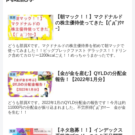
【朝マック！！】マクドナルド
投資
の株主優待使ってきた【(ﾟдﾟ)ｳﾏ
ｰ】
どうも部員Xです。マクドナルドの株主優待券を初めて朝マックで
使ってみました！！ビッグブレックファスト デラックス！！ドリン
ク含めてカロリー1200kcalごえ！！めっちゃうまかったです。
【金が金を産む】QYLDの分配金
投資
報告！【2022年1月分】
どうも部員Xです。2022年1月のQYLD分配金の報告です！今月は約
11000円の分配金が振り込まれました。不労所得(ﾟдﾟ)ｳﾏー 金が金
を生む！！
【ネタ急募！！】インデックス
投資