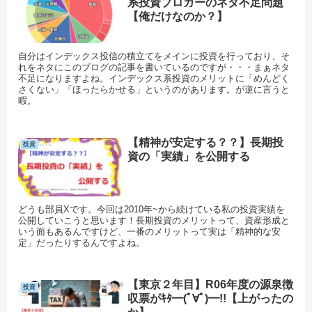
系投資ブロガーのネタ不足問題
【俺だけなのか？】
自分はインデックス投信の積立てをメインに投資を行っており、そ
れをネタにこのブログの記事を書いているのですが・・・まぁネタ
不足になりますよね。インデックス系投資のメリットに「めんどく
さくない」「ほったらかせる」というのがあります。が逆に言うと
暇。
【精神が安定する？？】長期投
投資
資の「実績」を公開する
どうも部員Xです。今回は2010年~から続けている私の投資実績を
公開していこうと思います！長期投資のメリットって、資産形成と
いう面もあるんですけど、一番のメリットって実は「精神的な安
定」だったりするんですよね。
【東京２年目】R06年度の源泉徴
投資
収票がｷﾀ━(ﾟ∀ﾟ)━!!【上がったの