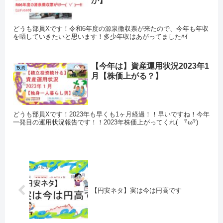
か】
どうも部員Xです！令和6年度の源泉徴収票が来たので、今年も年収
を晒していきたいと思います！多少年収はあがってましたﾊｲ
【今年は】資産運用状況2023年1
投資
月【株価上がる？】
どうも部員Xです！2023年も早くも1ヶ月経過！！早いですね！今年
一発目の運用状況報告です！！2023年株価上がってくれ( ･ิω･ิ)
【円安ネタ】実は今は円高です