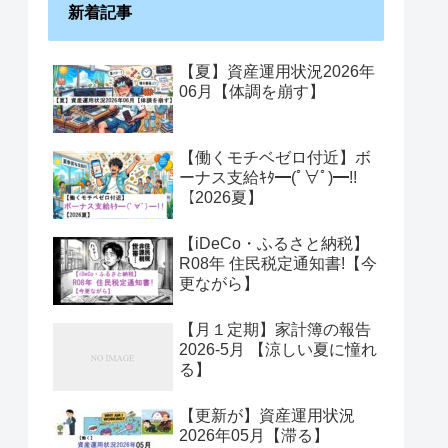
新着記事
【夏】資産運用状況2026年
06月【体調を崩す】
【働くモチベゼロ付近】ボ
ーナス支給ｷﾀ━(ﾟ∀ﾟ)━!!
【2026夏】
【iDeCo・ふるさと納税】
R08年 住民税定通知書!【今
更ながら】
【月１定期】家計簿の報告
2026-5月 【涼しい夏に憧れ
る】
【更新が】資産運用状況
2026年05月【滞る】