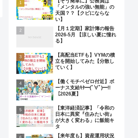
【そう簡単に】公務員は
「メンタルの強い無能」の
天国？？【クビにならな
い】
【月１定期】家計簿の報告
2026-5月 【涼しい夏に憧れ
る】
【高配当ETFも】VYMの積
立を開始してみた【分散し
ていく】
【働くモチベゼロ付近】ボ
ーナス支給ｷﾀ━(ﾟ∀ﾟ)━!!
【2026夏】
【東洋経済記事】「令和の
日本に異変『住みたい街』
が大きく変わる」に飯能キ
タ
【来年度も】資産運用状況