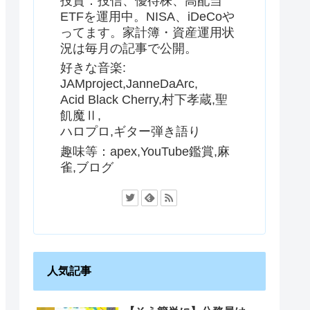
投資：投信、優待株、高配当
ETFを運用中。NISA、iDeCoや
ってます。家計簿・資産運用状
況は毎月の記事で公開。
好きな音楽:
JAMproject,JanneDaArc,
Acid Black Cherry,村下孝蔵,聖
飢魔Ⅱ,
ハロプロ,ギター弾き語り
趣味等：apex,YouTube鑑賞,麻
雀,ブログ
人気記事