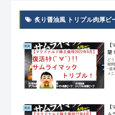
炙り醤油風 トリプル肉厚ビ
【
投資
望
どう
期間
ｰ資
メニ
【マ
投資
ム