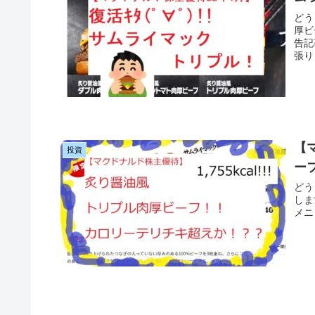
どう
厚ビ
告記
張り
【
投資
ー
どう
しま
メニ