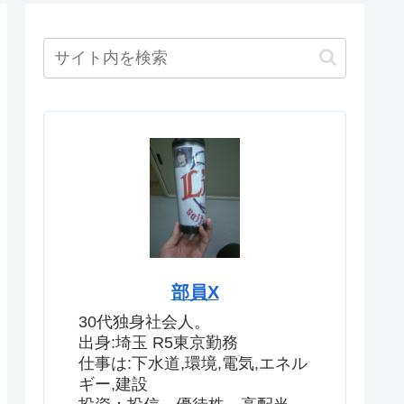
部員X
30代独身社会人。
出身:埼玉 R5東京勤務
仕事は:下水道,環境,電気,エネル
ギー,建設