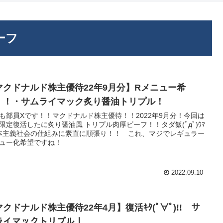
ーフ
マクドナルド株主優待22年9月分】Rメニュー希
！！・サムライマック炙り醤油トリプル！
も部員Xです！！マクドナルド株主優待！！2022年9月分！今回は
限定復活したに炙り醤油風 トリプル肉厚ビーフ！！タダ飯(ﾟдﾟ)ｳﾏ
本主義社会の仕組みに素直に順張り！！ これ、マジでレギュラー
ュー化希望ですね！
2022.09.10
クドナルド株主優待22年4月】復活ｷﾀ(ﾟ∀ﾟ)!! サ
ライマックトリプル！