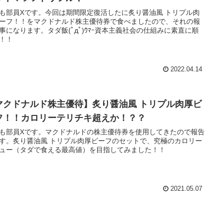
も部員Xです。今回は期間限定復活したに炙り醤油風 トリプル肉
ーフ！！をマクドナルド株主優待券で食べましたので、それの報
事になります。タダ飯(ﾟдﾟ)ｳﾏｰ資本主義社会の仕組みに素直に順
！！
2022.04.14
マクドナルド株主優待】炙り醤油風 トリプル肉厚ビ
フ！！カロリーテリチキ超えか！？？
も部員Xです。マクドナルドの株主優待券を使用してきたので報告
す。炙り醤油風 トリプル肉厚ビーフのセットで、究極のカロリー
ュー（タダで食える最高値）を目指してみました！！
2021.05.07