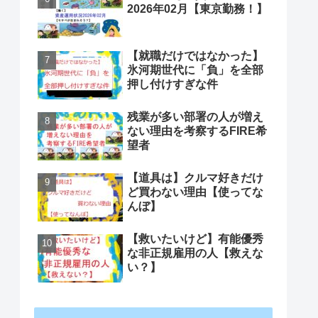
2026年02月【東京勤務！】
【就職だけではなかった】
氷河期世代に「負」を全部
押し付けすぎな件
残業が多い部署の人が増え
ない理由を考察するFIRE希
望者
【道具は】クルマ好きだけ
ど買わない理由【使ってな
んぼ】
【救いたいけど】有能優秀
な非正規雇用の人【救えな
い？】