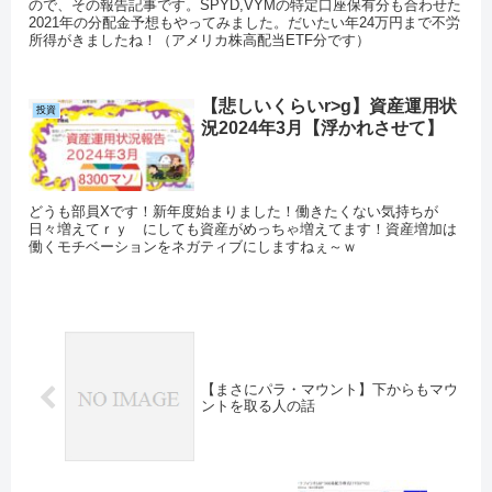
ので、その報告記事です。SPYD,VYMの特定口座保有分も合わせた
2021年の分配金予想もやってみました。だいたい年24万円まで不労
所得がきましたね！（アメリカ株高配当ETF分です）
【悲しいくらいr>g】資産運用状
投資
況2024年3月【浮かれさせて】
どうも部員Xです！新年度始まりました！働きたくない気持ちが
日々増えてｒｙ にしても資産がめっちゃ増えてます！資産増加は
働くモチベーションをネガティブにしますねぇ～ｗ
【まさにパラ・マウント】下からもマウ
ントを取る人の話