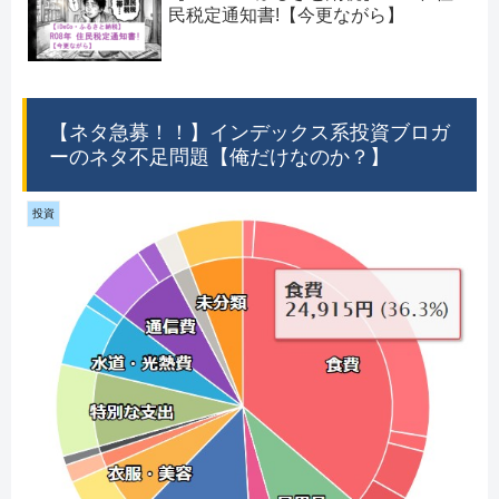
民税定通知書!【今更ながら】
【ネタ急募！！】インデックス系投資ブロガ
ーのネタ不足問題【俺だけなのか？】
投資