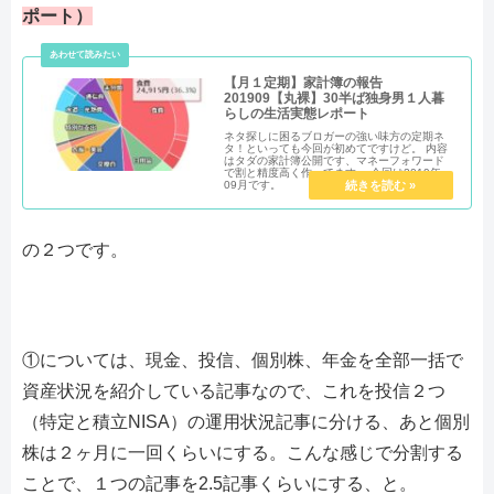
ポート）
【月１定期】家計簿の報告
201909【丸裸】30半ば独身男１人暮
らしの生活実態レポート
ネタ探しに困るブロガーの強い味方の定期ネ
タ！といっても今回が初めてですけど。 内容
はタダの家計簿公開です、マネーフォワード
で割と精度高く作ってます。 今回は2019年
09月です。
の２つです。
①については、現金、投信、個別株、年金を全部一括で
資産状況を紹介している記事なので、これを投信２つ
（特定と積立NISA）の運用状況記事に分ける、あと個別
株は２ヶ月に一回くらいにする。こんな感じで分割する
ことで、１つの記事を2.5記事くらいにする、と。