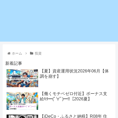
ホーム
投資
新着記事
【夏】資産運用状況2026年06月【体
調を崩す】
【働くモチベゼロ付近】ボーナス支
給ｷﾀ━(ﾟ∀ﾟ)━!!【2026夏】
【iDeCo・ふるさと納税】R08年 住