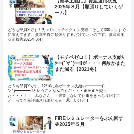
【資本主義に】資産運用状況
投資
2025年８月【順張りしていくゲ
ーム】
どうも部員Xです！先々月にイチオクエン突破！そして300マソすで
に増えてます。資本主義に順張りするだけでいいのです。資産運用
状況報告2025年8月!
【モチベゼロ！】ボーナス支給ｷ
投資
ﾀ━(ﾟ∀ﾟ)━!!が・・・何故かまた
また減る【2021冬】
どうも部員Xです。12/10に冬ボーナス支給ｷﾀ━━━━(ﾟ
∀ﾟ)━━━━!!ということなんですが・・・またまた減っ
た・・・！！ みなさん、「残業しないで仕事をきっちり回すこ
と」って全然評価されませんｗ 悲しいけど！
FIREシミュレーターをぶん回す
投資
＠2025年５月